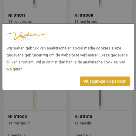
NI 011011
NI 011008
11 licht brons
11 mat brons
Breedte: 7
Breedte: 7
Hoogte: 20,6
Hoogte: 20,6
Wij maken gebruik van analytische en social media cookies. Deze
Bekijken
Bekijken
gegevens gebruiken wij om de website te verbeteren. Deze gegevens
blijven anoniem. Wil je dit niet dan kan je de analytische cookies hier
weigeren
Wijzigingen opslaan
NI 011002
NI 011010
11 mat goud
11 mat tin
Breedte: 7
Breedte: 7