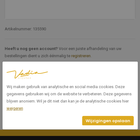
Artikelnummer: 135590
Heeft u nog geen account?
Voor een juiste afhandeling van uw
bestellingen dient u zich éénmalig te
registreren
.
Specificaties
Wij maken gebruik van analytische en social media cookies. Deze
135590
Artikelnummer
gegevens gebruiken wij om de website te verbeteren. Deze gegevens
blijven anoniem. Wil je dit niet dan kan je de analytische cookies hier
weigeren
Wijzigingen opslaan