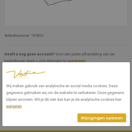
Artikelnummer: 197810
Heeft u nog geen account?
Voor een juiste afhandeling van uw
bestellingen dient u zich éénmalig te
registreren
.
Specificaties
Wij maken gebruik van analytische en social media cookies. Deze
gegevens gebruiken wij om de website te verbeteren. Deze gegevens
197810
Artikelnummer
blijven anoniem. Wil je dit niet dan kan je de analytische cookies hier
weigeren
Wijzigingen opslaan