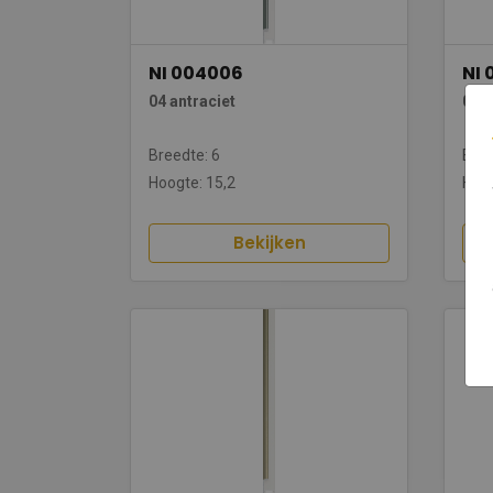
NI 004006
NI
04 antraciet
04 g
Breedte: 6
Bree
Hoogte: 15,2
Hoog
Bekijken