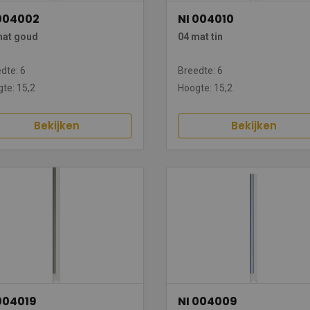
 004002
NI 004010
mat goud
04 mat tin
dte: 6
Breedte: 6
te: 15,2
Hoogte: 15,2
Bekijken
Bekijken
004019
NI 004009