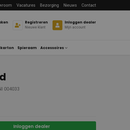
wroom
Vacatures
Bezorging
Nieuws
Contact
aken
Registreren
Inloggen dealer
Nieuwe klant
Mijn account
karton
Spieraam
Accessoires
od
NI 004033
Inloggen dealer