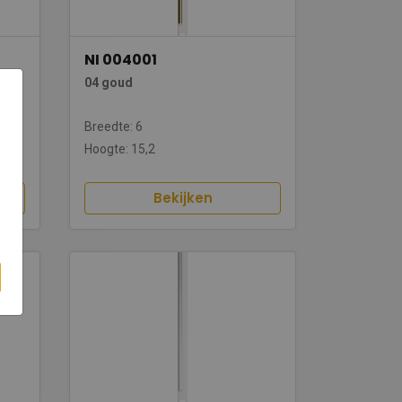
NI 004001
04 goud
Breedte: 6
Hoogte: 15,2
Bekijken