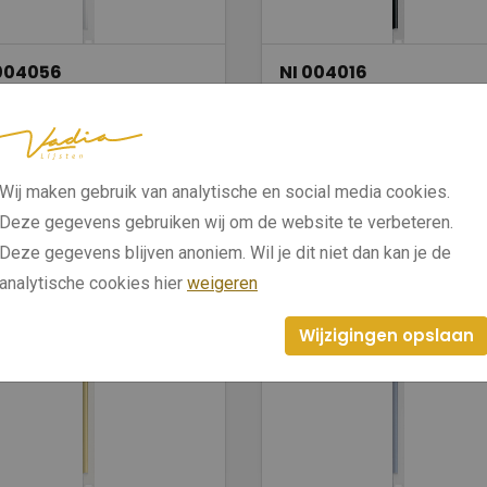
 004056
NI 004016
lanzend wit
04 glanzend zwart
dte: 6
Breedte: 6
te: 15,2
Hoogte: 15,2
Wij maken gebruik van analytische en social media cookies.
Deze gegevens gebruiken wij om de website te verbeteren.
Bekijken
Bekijken
Deze gegevens blijven anoniem. Wil je dit niet dan kan je de
analytische cookies hier
weigeren
Wijzigingen opslaan