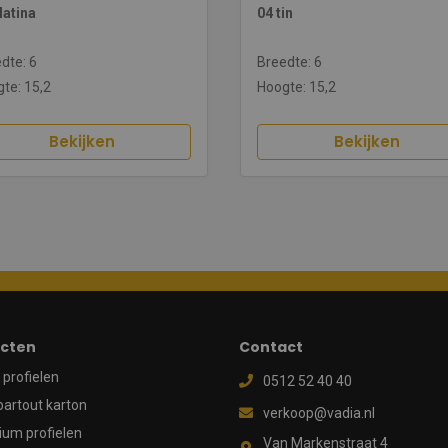
latina
04 tin
dte: 6
Breedte: 6
te: 15,2
Hoogte: 15,2
Bekijken
Bekijken
cten
Contact
profielen
0512 52 40 40
partout karton
verkoop@vadia.nl
ium profielen
Van Markenstraat 4