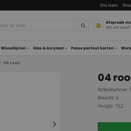
Ons team
Sho
Afspraak m
Met een expert
Wissellijsten
Glas & Acrylaat
Passe partout karton
Werk
04 rood
04 ro
Artikelnummer: 
Breedte: 6
Hoogte: 15,2