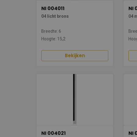
NI 004011
NI
04 licht brons
04 
Breedte: 6
Bree
Hoogte: 15,2
Hoog
Bekijken
NI 004021
NI 